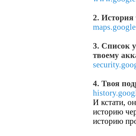
2. История
maps.google
3. Список 
твоему акк
security.goo
4. Твоя по
history.goog
И кстати, о
историю чер
историю пр